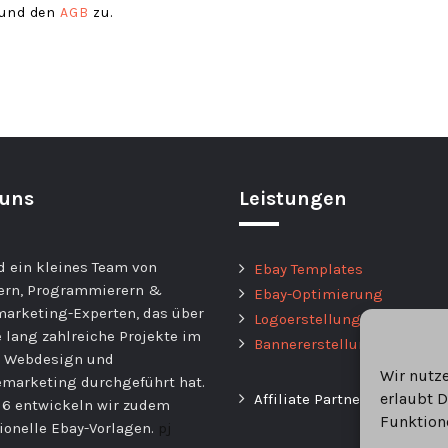
und den
AGB
zu.
 uns
Leistungen
d ein kleines Team von
Ebay Templates
ern, Programmierern &
Ebay-Optimierung
arketing-Experten, das über
Logoerstellung
e lang zahlreiche Projekte im
Bannererstellung
h Webdesign und
Wir nutz
marketing durchgeführt hat.
erlaubt D
Affiliate Partner
16 entwickeln wir zudem
Funktion
ionelle Ebay-Vorlagen.
pj