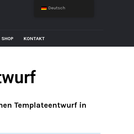
Deutsch
SHOP
KONTAKT
twurf
inen Templateentwurf in