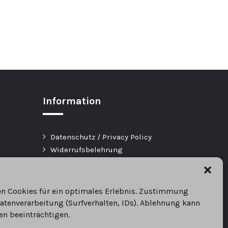
Information
Datenschutz / Privacy Policy
Widerrufsbelehrung
Impressum
Kontakt
AGB
en Cookies für ein optimales Erlebnis. Zustimmung
Fragebogen Shopbanner
atenverarbeitung (Surfverhalten, IDs). Ablehnung kann
Fragebogen Logo
en beeinträchtigen.
Gratis eBay Template Entwurf