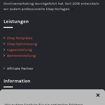
Onnlinemarketing durchgeführt hat. Seit 2016 entwickeln
wir zudem professionelle Ebay-Vorlagen.
pj
Leistungen
Ebay Templates
Ebay-Optimierung
Logoerstellung
Bannererstellung
Affiliate Partner
Information
Datenschutz / Privacy Policy
Widerrufsbelehrung
Wir nutzen Cookies für ein optimales Erlebnis.