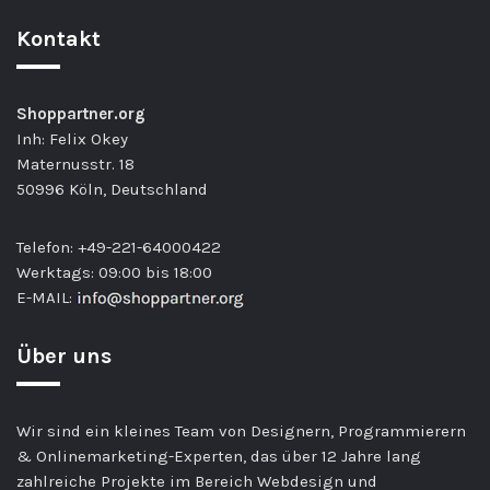
wir machen das Produkt schon vor
Server für Ihre Bilder.
Ihrer Bezahlung fertig und senden
Kontakt
Ihnen anschließend eine Rechnung.
Shoppartner.org
Inh: Felix Okey
Maternusstr. 18
50996 Köln, Deutschland
Telefon: +49-221-64000422
Werktags: 09:00 bis 18:00
E-MAIL:
Über uns
Wir sind ein kleines Team von Designern, Programmierern
& Onlinemarketing-Experten, das über 12 Jahre lang
zahlreiche Projekte im Bereich Webdesign und